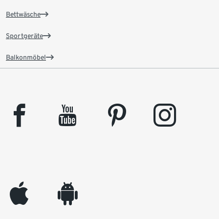
Bettwäsche
Sportgeräte
Balkonmöbel
facebook
youtube
pinterest
instagram
appleinc
android