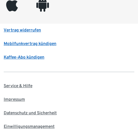
appleinc
android
Vertrag widerrufen
Mobilfunkvertrag kündigen
Kaffee-Abo kündigen
Service & Hilfe
Impressum
Datenschutz und Sicherheit
Einwilligungsmanagement