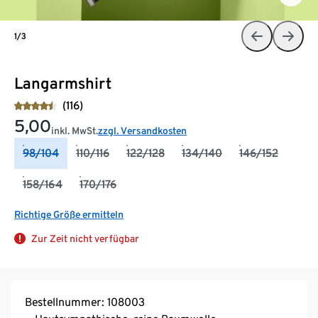
1/3
Langarmshirt
(116)
5,00
inkl. MwSt.
zzgl. Versandkosten
98/104
110/116
122/128
134/140
146/152
158/164
170/176
Richtige Größe ermitteln
Zur Zeit nicht verfügbar
Bestellnummer: 108003