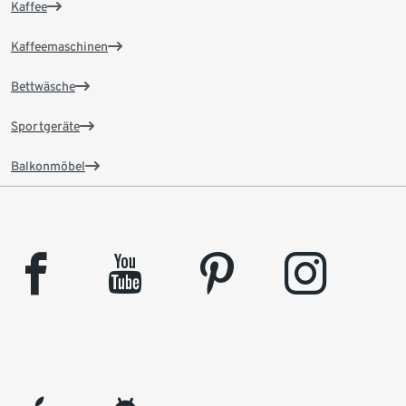
Kaffee
Kaffeemaschinen
Bettwäsche
Sportgeräte
Balkonmöbel
facebook
youtube
pinterest
instagram