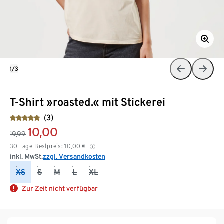
1/3
T-Shirt »roasted.« mit Stickerei
(3)
10,00
19,99
30-Tage-Bestpreis:
10,00
€
inkl. MwSt.
zzgl. Versandkosten
XS
S
M
L
XL
Zur Zeit nicht verfügbar