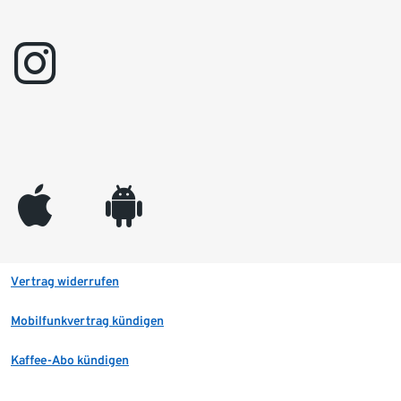
instagram
appleinc
android
Vertrag widerrufen
Mobilfunkvertrag kündigen
Kaffee-Abo kündigen