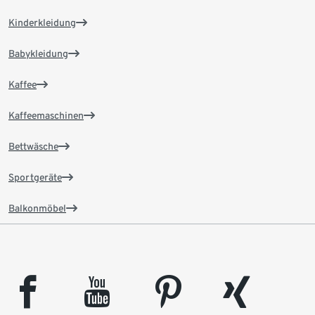
Kinderkleidung
Babykleidung
Kaffee
Kaffeemaschinen
Bettwäsche
Sportgeräte
Balkonmöbel
facebook
youtube
pinterest
xing