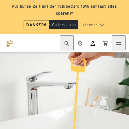
Für kurze Zeit mit der TchiboCard 15% auf fast alles
sparen!*
DANKE26
Code kopieren
Hinweis*