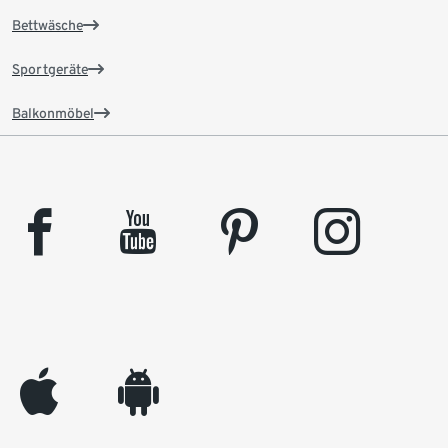
Bettwäsche
Sportgeräte
Balkonmöbel
facebook
youtube
pinterest
instagram
appleinc
android