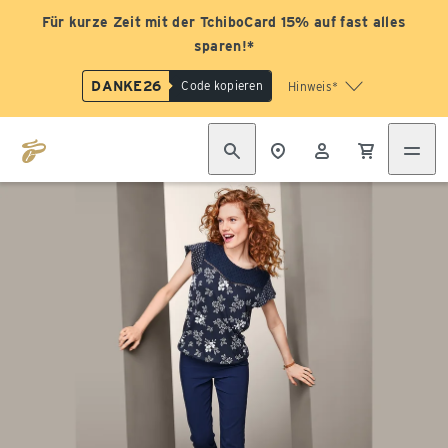
Für kurze Zeit mit der TchiboCard 15% auf fast alles
sparen!*
DANKE26
Code kopieren
Hinweis*