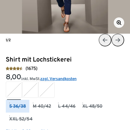
1/2
Shirt mit Lochstickerei
(1675)
8,00
inkl. MwSt.
zzgl. Versandkosten
S 36/38
M 40/42
L 44/46
XL 48/50
XXL 52/54