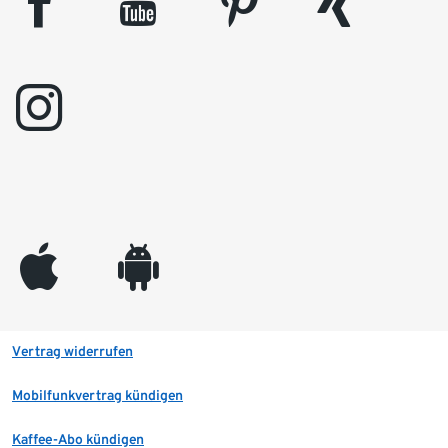
facebook
youtube
pinterest
xing
instagram
appleinc
android
Vertrag widerrufen
Mobilfunkvertrag kündigen
Kaffee-Abo kündigen