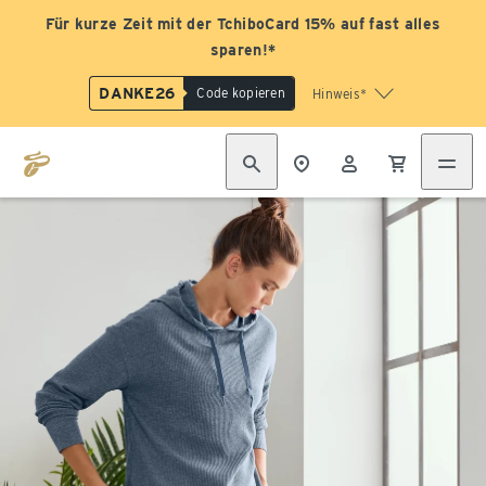
Für kurze Zeit mit der TchiboCard 15% auf fast alles
sparen!*
DANKE26
Code kopieren
Hinweis*