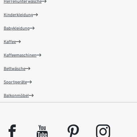
Herrenunterwäsche
Kinderkleidung
Babykleidung
Kaffee
Kaffeemaschinen
Bettwäsche
Sportgeräte
Balkonmöbel
facebook
youtube
pinterest
instagram