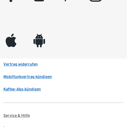
appleinc
android
Vertrag widerrufen
Mobilfunkvertrag kündigen
Kaffee-Abo kündigen
Service & Hilfe