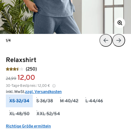
1/4
Relaxshirt
(250)
12,00
24,99
30-Tage-Bestpreis:
12,00
€
inkl. MwSt.
zzgl. Versandkosten
XS 32/34
S 36/38
M 40/42
L 44/46
XL 48/50
XXL 52/54
Richtige Größe ermitteln