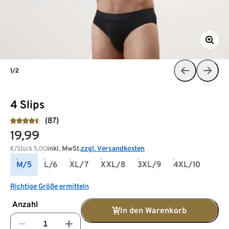
1/2
4 Slips
(87)
19,99
inkl. MwSt.
zzgl. Versandkosten
€/Stück
5,00
M/5
L/6
XL/7
XXL/8
3XL/9
4XL/10
Richtige Größe ermitteln
Anzahl
In den Warenkorb