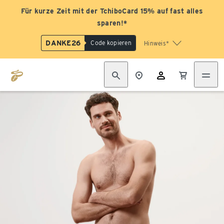
Für kurze Zeit mit der TchiboCard 15% auf fast alles
sparen!*
DANKE26
Code kopieren
Hinweis*