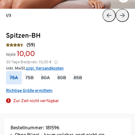
1/3
Spitzen-BH
(59)
10,00
19,99
30-Tage-Bestpreis:
10,00
€
inkl. MwSt.
zzgl. Versandkosten
75A
75B
80A
80B
85B
Richtige Größe ermitteln
Zur Zeit nicht verfügbar
Bestellnummer: 181596
Ohne Bügel – kaum spürbar, engt nicht ein