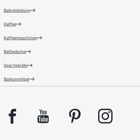
Babykleidung
Kaffee
Kaffeemaschinen
Bettwäsche
Sportgeräte
Balkonmöbel
facebook
youtube
pinterest
instagram