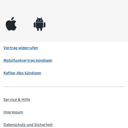
appleinc
android
Vertrag widerrufen
Mobilfunkvertrag kündigen
Kaffee-Abo kündigen
Service & Hilfe
Impressum
Datenschutz und Sicherheit