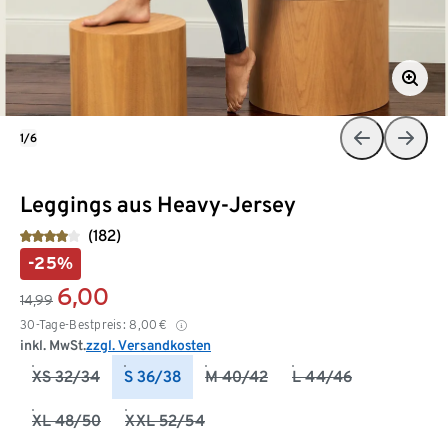
1/6
Leggings aus Heavy-Jersey
(182)
-25%
6,00
14,99
30-Tage-Bestpreis:
8,00
€
inkl. MwSt.
zzgl. Versandkosten
XS 32/34
S 36/38
M 40/42
L 44/46
XL 48/50
XXL 52/54