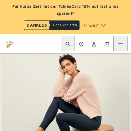
Für kurze Zeit mit der TchiboCard 15% auf fast alles
sparen!*
DANKE26
Code kopieren
Hinweis*