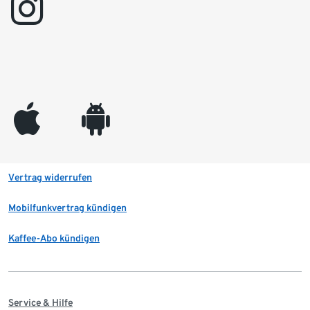
instagram
appleinc
android
Vertrag widerrufen
Mobilfunkvertrag kündigen
Kaffee-Abo kündigen
Service & Hilfe