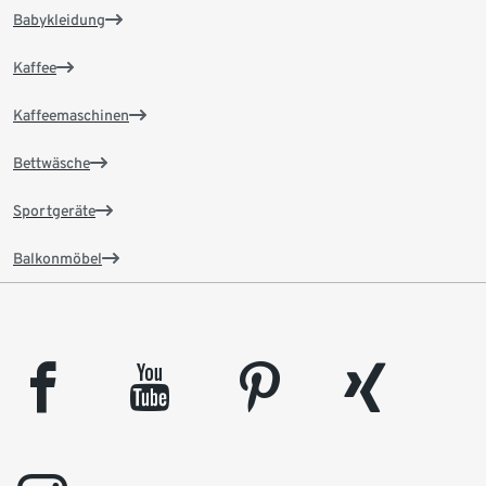
Babykleidung
Kaffee
Kaffeemaschinen
Bettwäsche
Sportgeräte
Balkonmöbel
facebook
youtube
pinterest
xing