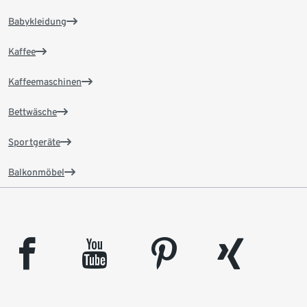
Babykleidung
Kaffee
Kaffeemaschinen
Bettwäsche
Sportgeräte
Balkonmöbel
facebook
youtube
pinterest
xing