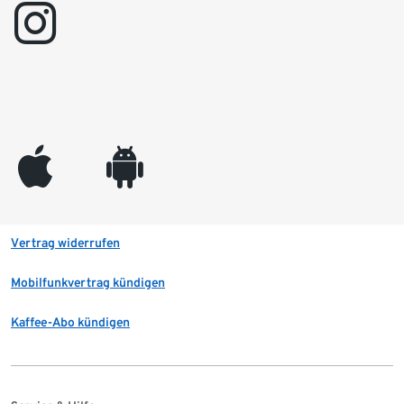
instagram
appleinc
android
Vertrag widerrufen
Mobilfunkvertrag kündigen
Kaffee-Abo kündigen