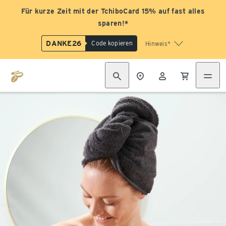
Für kurze Zeit mit der TchiboCard 15% auf fast alles
sparen!*
DANKE26
Code kopieren
Hinweis*