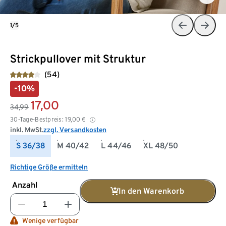
1/5
Strickpullover mit Struktur
(54)
-10%
17,00
34,99
30-Tage-Bestpreis:
19,00
€
inkl. MwSt.
zzgl. Versandkosten
S 36/38
M 40/42
L 44/46
XL 48/50
Richtige Größe ermitteln
Anzahl
In den Warenkorb
Wenige verfügbar