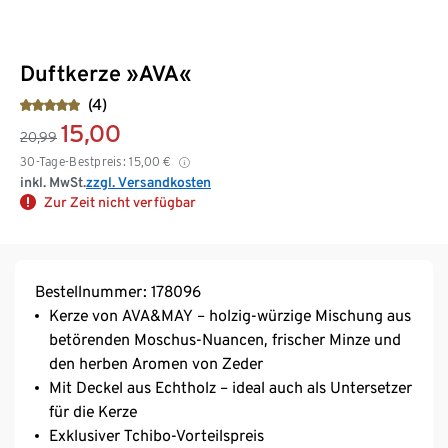
Duftkerze »AVA«
(4)
15,00
20,99
30-Tage-Bestpreis:
15,00
€
inkl. MwSt.
zzgl. Versandkosten
Zur Zeit nicht verfügbar
Bestellnummer: 178096
Kerze von AVA&MAY – holzig-würzige Mischung aus
betörenden Moschus-Nuancen, frischer Minze und
den herben Aromen von Zeder
Mit Deckel aus Echtholz – ideal auch als Untersetzer
für die Kerze
Exklusiver Tchibo-Vorteilspreis