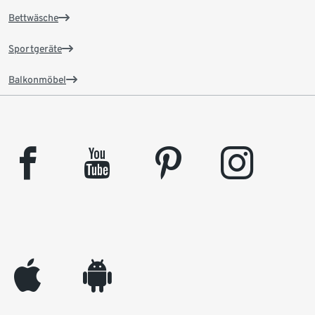
Bettwäsche
Sportgeräte
Balkonmöbel
facebook
youtube
pinterest
instagram
appleinc
android