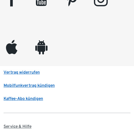
appleinc
android
Vertrag widerrufen
Mobilfunkvertrag kündigen
Kaffee-Abo kündigen
Service & Hilfe