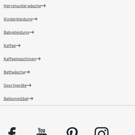
Herrenunterwäsche
Kinderkleidung
Babykleidung
Kaffee
Kaffeemaschinen
Bettwäsche
Sportgeräte
Balkonmöbel
facebook
youtube
pinterest
instagram