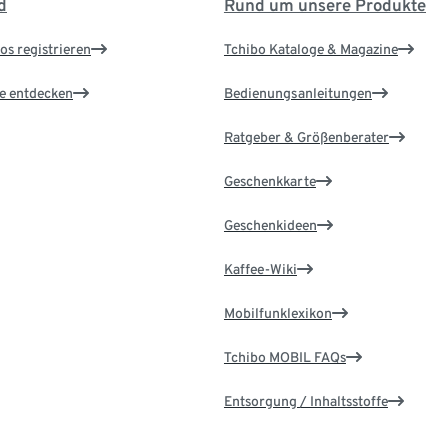
d
Rund um unsere Produkte
os registrieren
Tchibo Kataloge & Magazine
le entdecken
Bedienungsanleitungen
Ratgeber & Größenberater
Geschenkkarte
Geschenkideen
Kaffee-Wiki
Mobilfunklexikon
Tchibo MOBIL FAQs
Entsorgung / Inhaltsstoffe