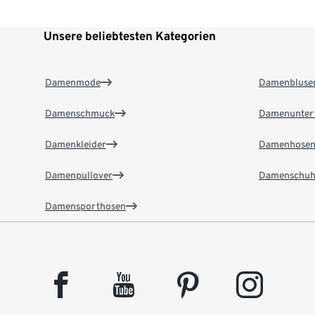
Unsere beliebtesten Kategorien
Damenmode
Damenbluse
Damenschmuck
Damenunter
Damenkleider
Damenhose
Damenpullover
Damenschuh
Damensporthosen
facebook
youtube
pinterest
instagram