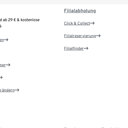
Filialabholung
d ab 29 € & kostenlose
Click & Collect
.
Filialreservierung
en
Filialfinder
ner
e ändern