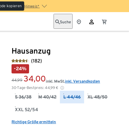
ode kopieren
Hinweis*
Suche
Hausanzug
(182)
-24%
34,00
44,99
inkl. MwSt.
inkl. Versandkosten
30-Tage-Bestpreis:
44,99
€
S 36/38
M 40/42
L 44/46
XL 48/50
XXL 52/54
Richtige Größe ermitteln