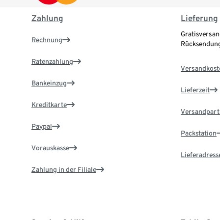
Zahlung
Lieferung
Gratisversan
Rechnung
Rücksendung
Ratenzahlung
Versandkost
Bankeinzug
Lieferzeit
Kreditkarte
Versandpart
Paypal
Packstation
Vorauskasse
Lieferadress
Zahlung in der Filiale