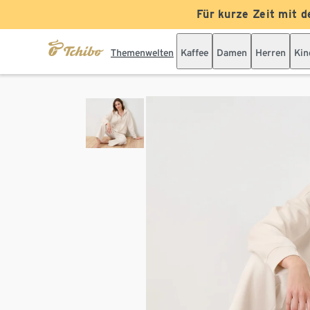
Für kurze Zeit mit d
Themenwelten
Kaffee
Damen
Herren
Kin