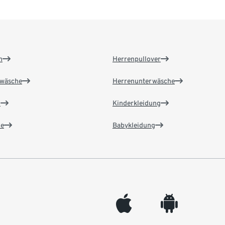
n
Herrenpullover
wäsche
Herrenunterwäsche
n
Kinderkleidung
e
Babykleidung
appleinc
android