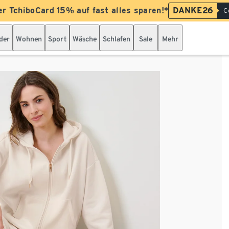
er TchiboCard 15% auf fast alles sparen!*
DANKE26
C
der
Wohnen
Sport
Wäsche
Schlafen
Sale
Mehr