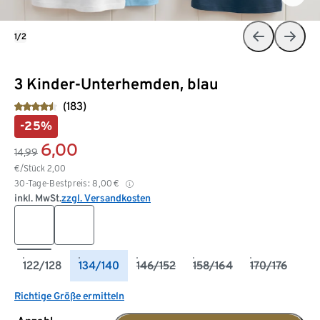
1/2
3 Kinder-Unterhemden, blau
(183)
-25%
6,00
14,99
€/Stück
2,00
30-Tage-Bestpreis:
8,00
€
inkl. MwSt.
zzgl. Versandkosten
122/128
134/140
146/152
158/164
170/176
Richtige Größe ermitteln