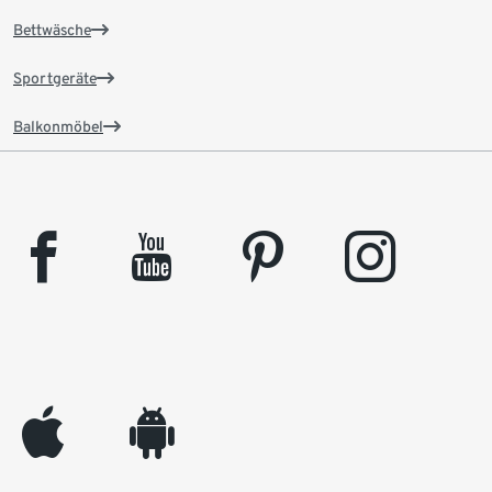
Bettwäsche
Sportgeräte
Balkonmöbel
facebook
youtube
pinterest
instagram
appleinc
android