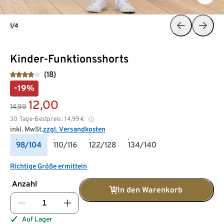
1/4
Kinder-Funktionsshorts
(18)
-19%
12,00
14,99
30-Tage-Bestpreis:
14,99
€
inkl. MwSt.
zzgl. Versandkosten
98/104
110/116
122/128
134/140
Richtige Größe ermitteln
Anzahl
In den Warenkorb
Auf Lager