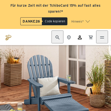
Für kurze Zeit mit der TchiboCard 15% auf fast alles
sparen!*
DANKE26
Code kopieren
Hinweis*