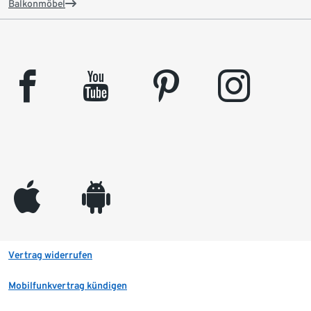
Balkonmöbel
facebook
youtube
pinterest
instagram
appleinc
android
Vertrag widerrufen
Mobilfunkvertrag kündigen