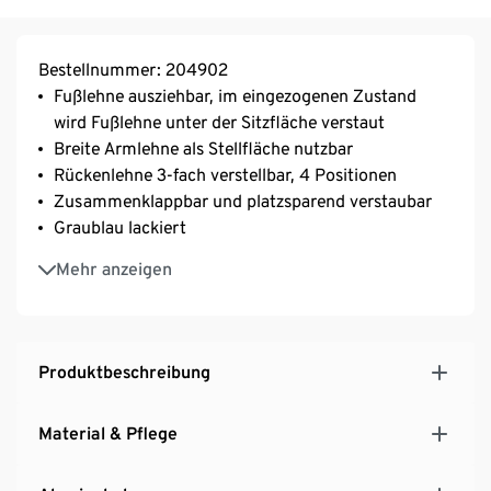
Bestellnummer: 204902
Fußlehne ausziehbar, im eingezogenen Zustand
wird Fußlehne unter der Sitzfläche verstaut
Breite Armlehne als Stellfläche nutzbar
Rückenlehne 3-fach verstellbar, 4 Positionen
Zusammenklappbar und platzsparend verstaubar
Graublau lackiert
Inkl. Bodenschonern
Mehr anzeigen
UV- und witterungsbeständig
Hinweis: Passende Hochlehner-Auflagen in unserem
Sortiment (Bst.-Nr. 199143, 199140)
Produktbeschreibung
Material & Pflege