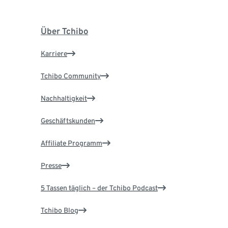
Über Tchibo
Karriere
Tchibo Community
Nachhaltigkeit
Geschäftskunden
Affiliate Programm
Presse
5 Tassen täglich – der Tchibo Podcast
Tchibo Blog