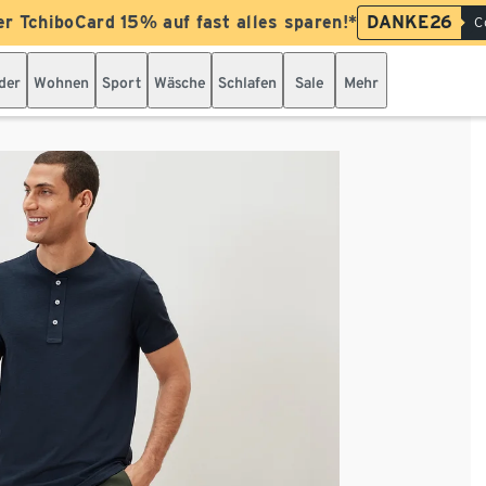
er TchiboCard 15% auf fast alles sparen!*
DANKE26
C
der
Wohnen
Sport
Wäsche
Schlafen
Sale
Mehr