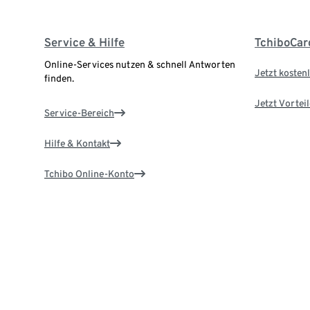
Service & Hilfe
TchiboCar
Online-Services nutzen & schnell Antworten
Jetzt kostenl
finden.
Jetzt Vortei
Service-Bereich
Hilfe & Kontakt
Tchibo Online-Konto