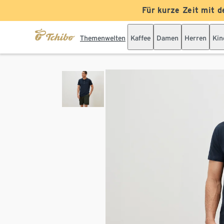
Für kurze Zeit mit d
Themenwelten
Kaffee
Damen
Herren
Kin