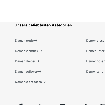
Unsere beliebtesten Kategorien
Damenmode
Damenbluse
Damenschmuck
Damenunter
Damenkleider
Damenhose
Damenpullover
Damenschuh
Damensporthosen