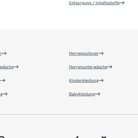
Entsorgung / Inhaltsstoffe
n
Herrenpullover
wäsche
Herrenunterwäsche
n
Kinderkleidung
e
Babykleidung