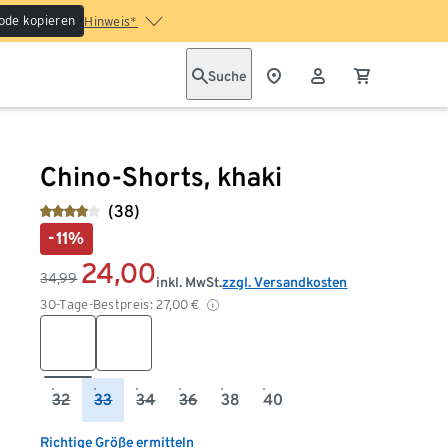
ode kopieren
Hinweis*
Suche
Chino-Shorts, khaki
(38)
-11%
24,00
34,99
inkl. MwSt.
zzgl. Versandkosten
30-Tage-Bestpreis:
27,00
€
32
33
34
36
38
40
Richtige Größe ermitteln