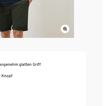
angenehm glatten Griff
t Knopf
er Sitz und hoher Tragekomfort