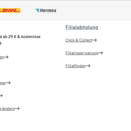
Filialabholung
d ab 29 € & kostenlose
Click & Collect
.
Filialreservierung
en
Filialfinder
ner
e ändern