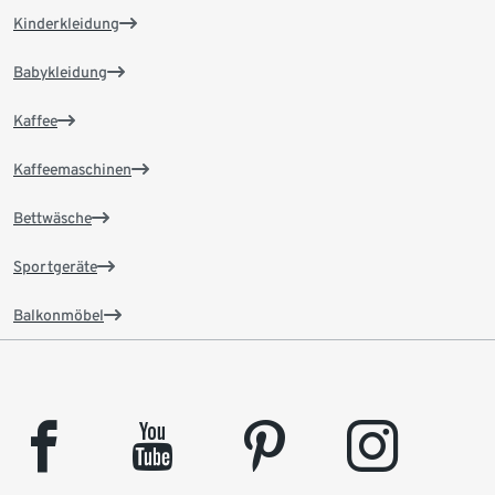
Kinderkleidung
Babykleidung
Kaffee
Kaffeemaschinen
Bettwäsche
Sportgeräte
Balkonmöbel
facebook
youtube
pinterest
instagram