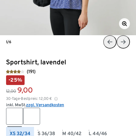
1/6
Sportshirt, lavendel
(191)
-25%
9,00
12,00
30-Tage-Bestpreis:
12,00
€
inkl. MwSt.
zzgl. Versandkosten
XS 32/34
S 36/38
M 40/42
L 44/46