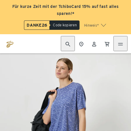
Für kurze Zeit mit der TchiboCard 15% auf fast alles
sparen!*
DANKE26
Code kopieren
Hinweis*