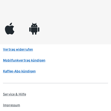
appleinc
android
Vertrag widerrufen
Mobilfunkvertrag kündigen
Kaffee-Abo kündigen
Service & Hilfe
Impressum