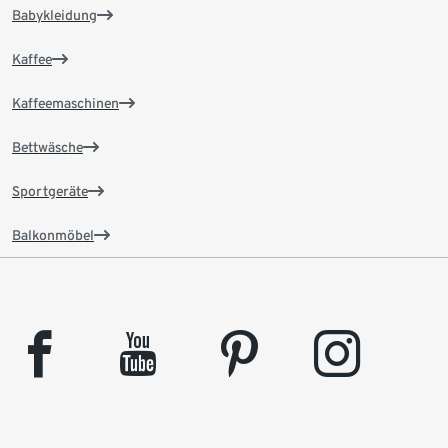
Babykleidung
Kaffee
Kaffeemaschinen
Bettwäsche
Sportgeräte
Balkonmöbel
facebook
youtube
pinterest
instagram