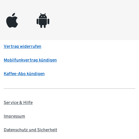
appleinc
android
Vertrag widerrufen
Mobilfunkvertrag kündigen
Kaffee-Abo kündigen
Service & Hilfe
Impressum
Datenschutz und Sicherheit