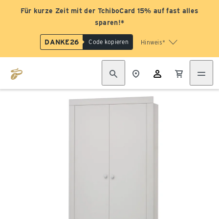
Für kurze Zeit mit der TchiboCard 15% auf fast alles
sparen!*
DANKE26
Code kopieren
Hinweis*