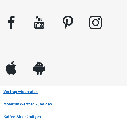
facebook
youtube
pinterest
instagram
appleinc
android
Vertrag widerrufen
Mobilfunkvertrag kündigen
Kaffee-Abo kündigen