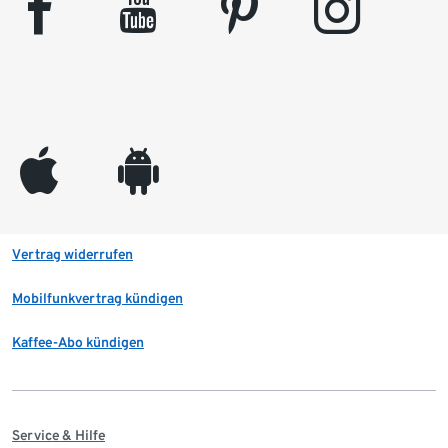
facebook
youtube
pinterest
instagram
appleinc
android
Vertrag widerrufen
Mobilfunkvertrag kündigen
Kaffee-Abo kündigen
Service & Hilfe