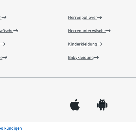
n
Herrenpullover
wäsche
Herrenunterwäsche
n
Kinderkleidung
e
Babykleidung
appleinc
android
bo kündigen