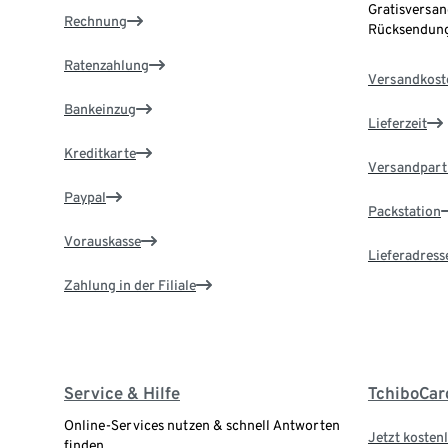
Gratisversan
Rechnung
Rücksendung
Ratenzahlung
Versandkost
Bankeinzug
Lieferzeit
Kreditkarte
Versandpart
Paypal
Packstation
Vorauskasse
Lieferadress
Zahlung in der Filiale
Service & Hilfe
TchiboCar
Online-Services nutzen & schnell Antworten
Jetzt kostenl
finden.