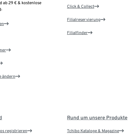
d ab 29 € & kostenlose
Click & Collect
.
Filialreservierung
en
Filialfinder
ner
e ändern
d
Rund um unsere Produkte
os registrieren
Tchibo Kataloge & Magazine