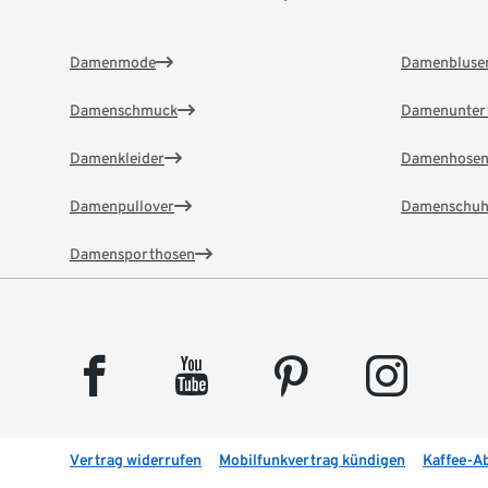
Damenmode
Damenbluse
Damenschmuck
Damenunter
Damenkleider
Damenhose
Damenpullover
Damenschuh
Damensporthosen
facebook
youtube
pinterest
instagram
Vertrag widerrufen
Mobilfunkvertrag kündigen
Kaffee-A