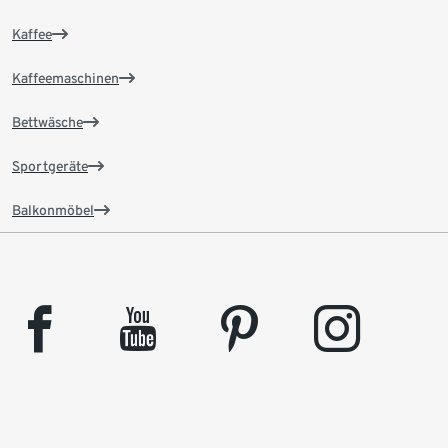
Kaffee
Kaffeemaschinen
Bettwäsche
Sportgeräte
Balkonmöbel
facebook
youtube
pinterest
instagram