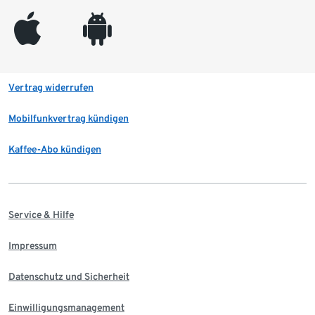
appleinc
android
Vertrag widerrufen
Mobilfunkvertrag kündigen
Kaffee-Abo kündigen
Service & Hilfe
Impressum
Datenschutz und Sicherheit
Einwilligungsmanagement