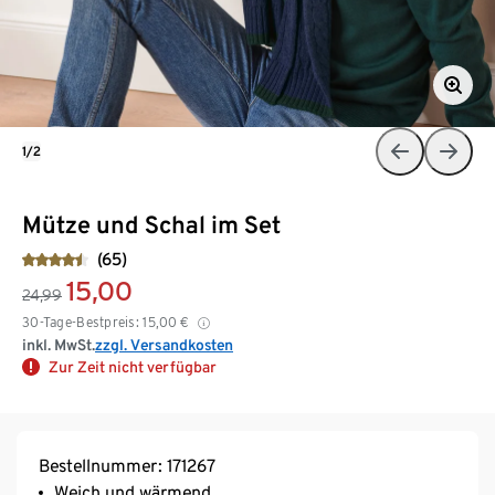
1/2
Mütze und Schal im Set
(65)
15,00
24,99
30-Tage-Bestpreis:
15,00
€
inkl. MwSt.
zzgl. Versandkosten
Zur Zeit nicht verfügbar
Bestellnummer: 171267
Weich und wärmend