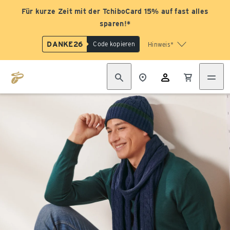
Für kurze Zeit mit der TchiboCard 15% auf fast alles
sparen!*
DANKE26
Code kopieren
Hinweis*