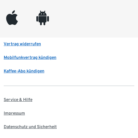
appleinc
android
Vertrag widerrufen
Mobilfunkvertrag kündigen
Kaffee-Abo kündigen
Service & Hilfe
Impressum
Datenschutz und Sicherheit