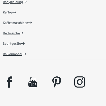
Babykleidung
Kaffee
Kaffeemaschinen
Bettwäsche
Sportgeräte
Balkonmöbel
facebook
youtube
pinterest
instagram