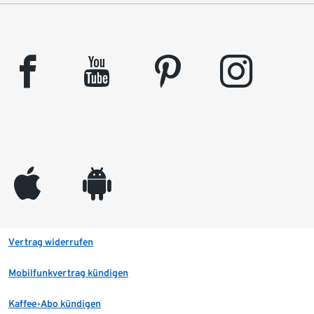
facebook
youtube
pinterest
instagram
appleinc
android
Vertrag widerrufen
Mobilfunkvertrag kündigen
Kaffee-Abo kündigen