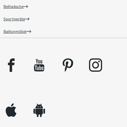
Bettwäsche
Sportgeräte
Balkonmöbel
facebook
youtube
pinterest
instagram
appleinc
android