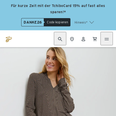
Für kurze Zeit mit der TchiboCard 15% auf fast alles
sparen!*
DANKE26
Code kopieren
Hinweis*