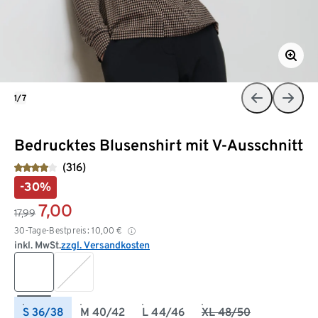
1/7
Bedrucktes Blusenshirt mit V-Ausschnitt
(316)
-30%
7,00
17,99
30-Tage-Bestpreis:
10,00
€
inkl. MwSt.
zzgl. Versandkosten
S 36/38
M 40/42
L 44/46
XL 48/50