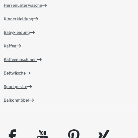
Herrenunterwäsche
Kinderkleidung
Babykleidung
Kaffee
Kaffeemaschinen
Bettwäsche
Sportgeräte
Balkonmöbel
facebook
youtube
pinterest
xing