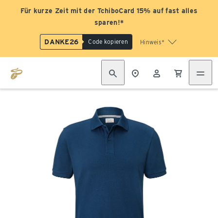
Für kurze Zeit mit der TchiboCard 15% auf fast alles
sparen!*
DANKE26
Code kopieren
Hinweis*