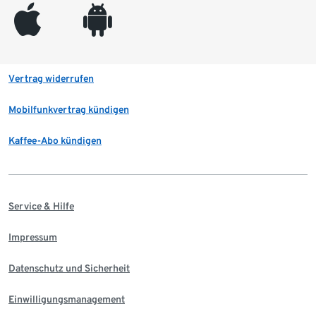
appleinc
android
Vertrag widerrufen
Mobilfunkvertrag kündigen
Kaffee-Abo kündigen
Service & Hilfe
Impressum
Datenschutz und Sicherheit
Einwilligungsmanagement