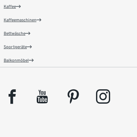
Kaffee
Kaffeemaschinen
Bettwäsche
Sportgeräte
Balkonmöbel
facebook
youtube
pinterest
instagram