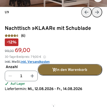
1/9
Nachttisch »KLAAR« mit Schublade
(6)
-12%
69,00
99,00
30-Tage-Bestpreis:
79,00
€
inkl. MwSt.
inkl. Versandkosten
Anzahl
In den Warenkorb
Auf Lager
Liefertermin:
Mi., 12.08.2026 - Fr., 14.08.2026