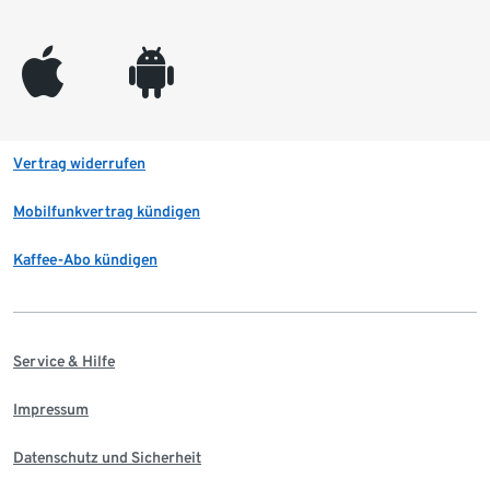
appleinc
android
Vertrag widerrufen
Mobilfunkvertrag kündigen
Kaffee-Abo kündigen
Service & Hilfe
Impressum
Datenschutz und Sicherheit