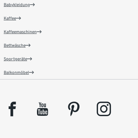
Babykleidung
Kaffee
Kaffeemaschinen
Bettwäsche
Sportgeräte
Balkonmöbel
facebook
youtube
pinterest
instagram