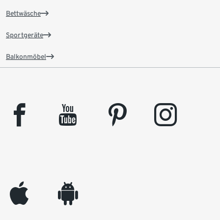
Bettwäsche
Sportgeräte
Balkonmöbel
facebook
youtube
pinterest
instagram
appleinc
android