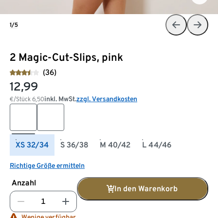
1/5
2 Magic-Cut-Slips, pink
(36)
12,99
inkl. MwSt.
zzgl. Versandkosten
€/Stück
6,50
XS 32/34
S 36/38
M 40/42
L 44/46
Richtige Größe ermitteln
Anzahl
In den Warenkorb
Wenige verfügbar