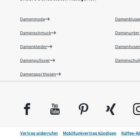
Damenmode
Damenbluse
Damenschmuck
Damenunter
Damenkleider
Damenhose
Damenpullover
Damenschuh
Damensporthosen
facebook
youtube
pinterest
xing
insta
Vertrag widerrufen
Mobilfunkvertrag kündigen
Kaffee-A