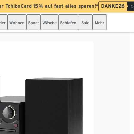
er TchiboCard 15% auf fast alles sparen!*
DANKE26
C
der
Wohnen
Sport
Wäsche
Schlafen
Sale
Mehr