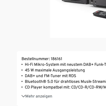
Bestellnummer: 186161
Hi-Fi Mikro-System mit neustem DAB+ Funk-
45 W maximale Ausgangsleistung
DAB+ und FM-Tuner mit RDS
Bluetooth® 5.0 für drahtloses Musik-Stream
CD Player kompatbel mit: CD/CD-R/CD-RW/
USB-Playback, kompatibel mit: MP3 (es werd
Mehr anzeigen
3,5-mm-Aux-Eingang – zum Anschluss extern
Lautsprechergehäuse aus Holz – für hochwe