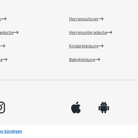
n
Herrenpullover
wäsche
Herrenunterwäsche
n
Kinderkleidung
e
Babykleidung
gram
appleinc
android
bo kündigen