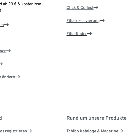
d ab 29 € & kostenlose
Click & Collect
.
Filialreservierung
en
Filialfinder
ner
e ändern
d
Rund um unsere Produkte
os registrieren
Tchibo Kataloge & Magazine