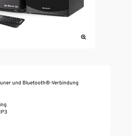
Tuner und Bluetooth®-Verbindung
ing
MP3
en Laufwerke bis 32 GB unterstützt)
er analoger Stereogeräte
rtigen Sound