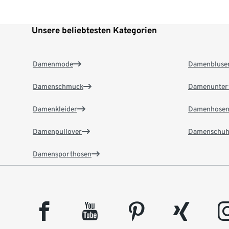
Unsere beliebtesten Kategorien
Damenmode
Damenbluse
Damenschmuck
Damenunter
Damenkleider
Damenhose
Damenpullover
Damenschuh
Damensporthosen
facebook
youtube
pinterest
xing
insta