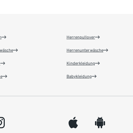
n
Herrenpullover
wäsche
Herrenunterwäsche
n
Kinderkleidung
e
Babykleidung
gram
appleinc
android