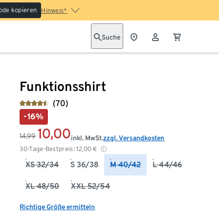
ode kopieren
Hinweis*
Suche
Funktionsshirt
(70)
-16%
10,00
14,99
inkl. MwSt.
zzgl. Versandkosten
30-Tage-Bestpreis:
12,00
€
XS 32/34
S 36/38
M 40/42
L 44/46
XL 48/50
XXL 52/54
Richtige Größe ermitteln