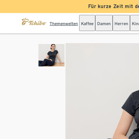
Für kurze Zeit mit d
Themenwelten
Kaffee
Damen
Herren
Kin