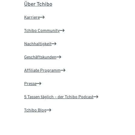
Über Tchibo
Karriere
Tchibo Community
Nachhaltigkeit
Geschäftskunden
Affiliate Programm
Presse
5 Tassen täglich – der Tchibo Podcast
Tchibo Blog