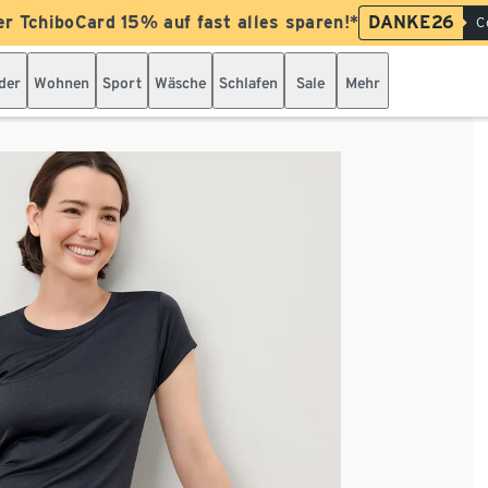
er TchiboCard 15% auf fast alles sparen!*
DANKE26
C
der
Wohnen
Sport
Wäsche
Schlafen
Sale
Mehr