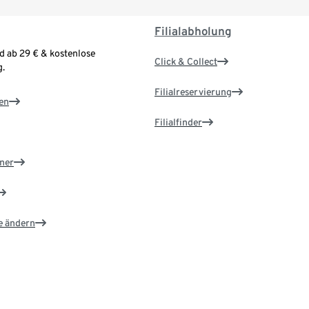
Filialabholung
d ab 29 € & kostenlose
Click & Collect
.
Filialreservierung
en
Filialfinder
ner
e ändern