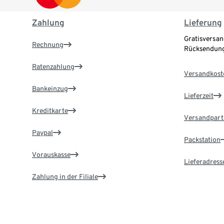
Zahlung
Lieferung
Gratisversan
Rechnung
Rücksendung
Ratenzahlung
Versandkost
Bankeinzug
Lieferzeit
Kreditkarte
Versandpart
Paypal
Packstation
Vorauskasse
Lieferadress
Zahlung in der Filiale