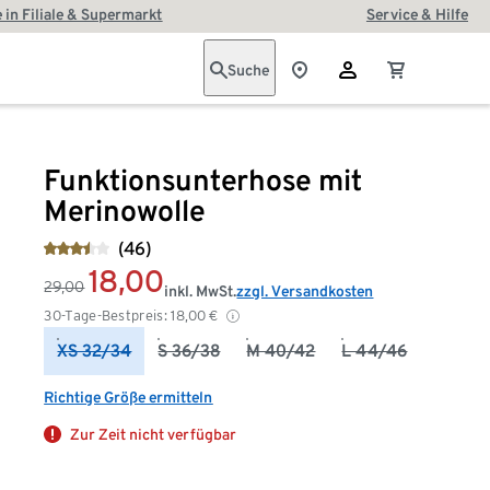
 in Filiale & Supermarkt
Service & Hilfe
Suche
Funktionsunterhose mit
Merinowolle
(46)
18,00
29,00
inkl. MwSt.
zzgl. Versandkosten
30-Tage-Bestpreis:
18,00
€
XS 32/34
S 36/38
M 40/42
L 44/46
Richtige Größe ermitteln
Zur Zeit nicht verfügbar