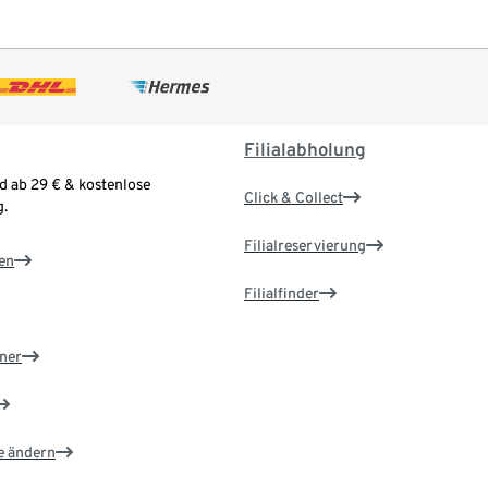
Filialabholung
d ab 29 € & kostenlose
Click & Collect
.
Filialreservierung
en
Filialfinder
ner
e ändern