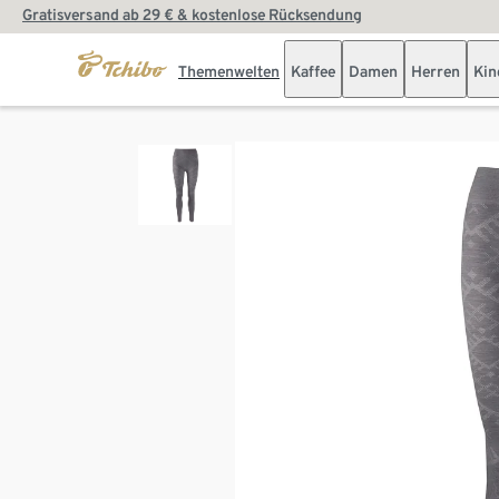
Gratisversand ab 29 € & kostenlose Rücksendung
Themenwelten
Kaffee
Damen
Herren
Kin