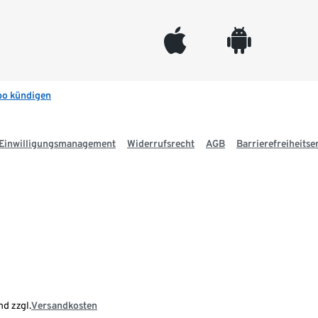
appleinc
android
bo kündigen
Einwilligungsmanagement
Widerrufsrecht
AGB
Barrierefreiheitse
nd zzgl.
Versandkosten