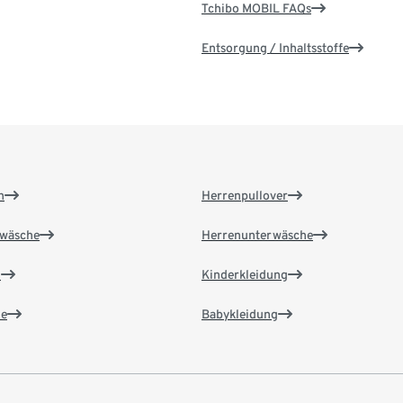
Tchibo MOBIL FAQs
Entsorgung / Inhaltsstoffe
n
Herrenpullover
wäsche
Herrenunterwäsche
n
Kinderkleidung
e
Babykleidung