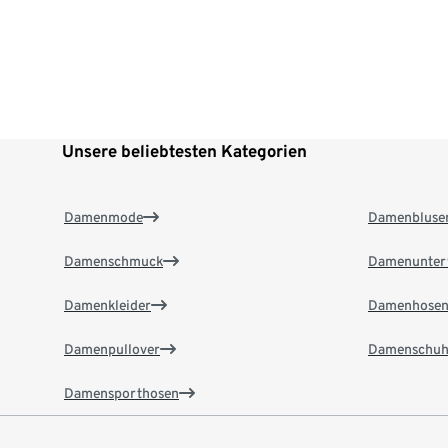
Unsere beliebtesten Kategorien
Damenmode
Damenbluse
Damenschmuck
Damenunter
Damenkleider
Damenhose
Damenpullover
Damenschuh
Damensporthosen