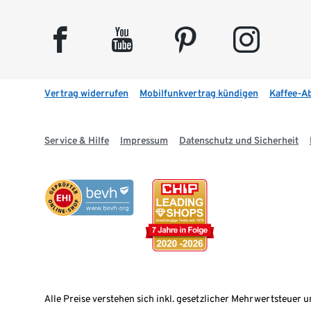
facebook
youtube
pinterest
instagram
Vertrag widerrufen
Mobilfunkvertrag kündigen
Kaffee-A
Service & Hilfe
Impressum
Datenschutz und Sicherheit
Alle Preise verstehen sich inkl. gesetzlicher Mehrwertsteuer u