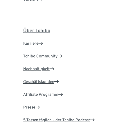
Über Tchibo
Karriere
Tchibo Community
Nachhaltigkeit
Geschäftskunden
Affiliate Programm
Presse
5 Tassen täglich – der Tchibo Podcast