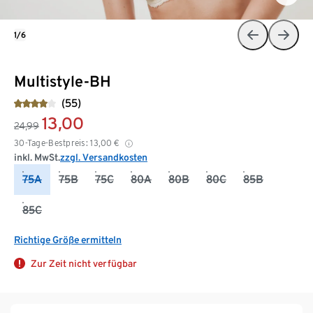
1/6
Multistyle-BH
(55)
13,00
24,99
30-Tage-Bestpreis:
13,00
€
inkl. MwSt.
zzgl. Versandkosten
75A
75B
75C
80A
80B
80C
85B
85C
Richtige Größe ermitteln
Zur Zeit nicht verfügbar