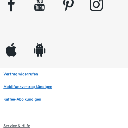
facebook
youtube
pinterest
instagram
appleinc
android
Vertrag widerrufen
Mobilfunkvertrag kündigen
Kaffee-Abo kündigen
Service & Hilfe