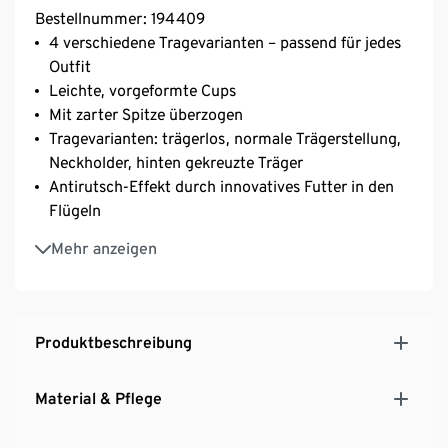
Bestellnummer: 194409
4 verschiedene Tragevarianten – passend für jedes
Outfit
Leichte, vorgeformte Cups
Mit zarter Spitze überzogen
Tragevarianten: trägerlos, normale Trägerstellung,
Neckholder, hinten gekreuzte Träger
Antirutsch-Effekt durch innovatives Futter in den
Flügeln
Ohne Silikon – besonders hautfreundlich
Mehr anzeigen
Mit hochwertigem Markenelasthan für
Langlebigkeit und hohe Waschbeständigkeit
Träger längenverstellbar
3-fach verstellbarer SoftSeal®-Häkchenverschluss
Produktbeschreibung
Material & Pflege