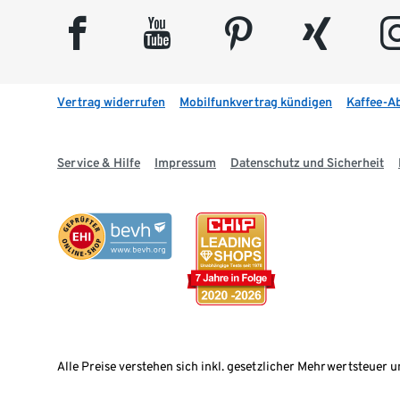
facebook
youtube
pinterest
xing
insta
Vertrag widerrufen
Mobilfunkvertrag kündigen
Kaffee-A
Service & Hilfe
Impressum
Datenschutz und Sicherheit
Alle Preise verstehen sich inkl. gesetzlicher Mehrwertsteuer u