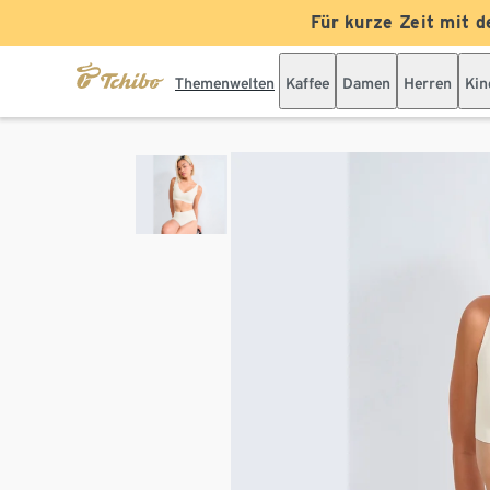
Für kurze Zeit mit d
Themenwelten
Kaffee
Damen
Herren
Kin