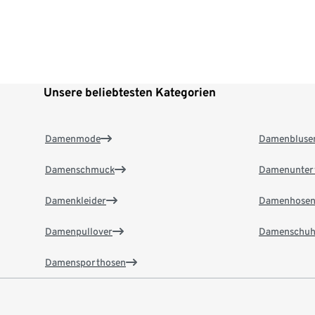
Unsere beliebtesten Kategorien
Damenmode
Damenbluse
Damenschmuck
Damenunter
Damenkleider
Damenhose
Damenpullover
Damenschuh
Damensporthosen