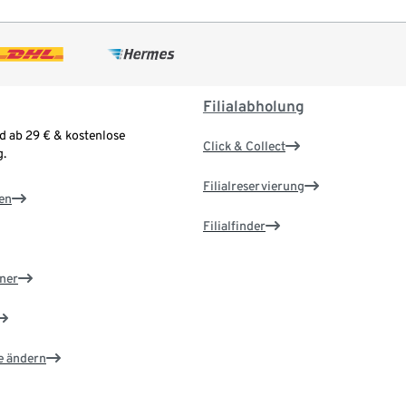
Filialabholung
d ab 29 € & kostenlose
Click & Collect
.
Filialreservierung
en
Filialfinder
ner
e ändern