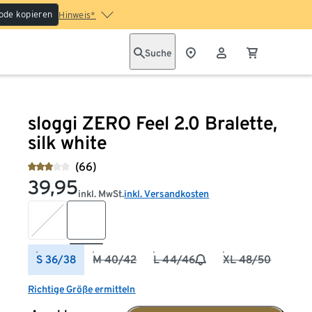
ode kopieren
Hinweis*
Suche
sloggi ZERO Feel 2.0 Bralette,
silk white
(66)
39,95
inkl. MwSt.
inkl. Versandkosten
S 36/38
M 40/42
L 44/46
XL 48/50
Richtige Größe ermitteln