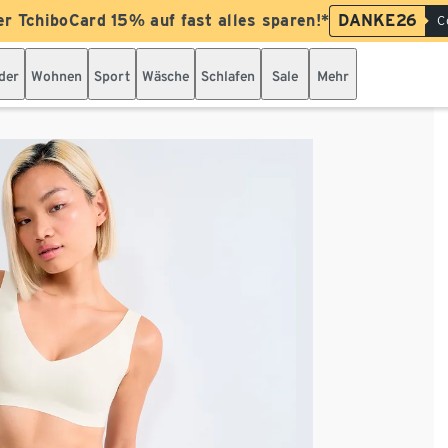
er TchiboCard 15% auf fast alles sparen!*
DANKE26
C
der
Wohnen
Sport
Wäsche
Schlafen
Sale
Mehr