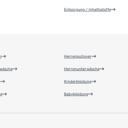
Entsorgung / Inhaltsstoffe
n
Herrenpullover
wäsche
Herrenunterwäsche
n
Kinderkleidung
e
Babykleidung