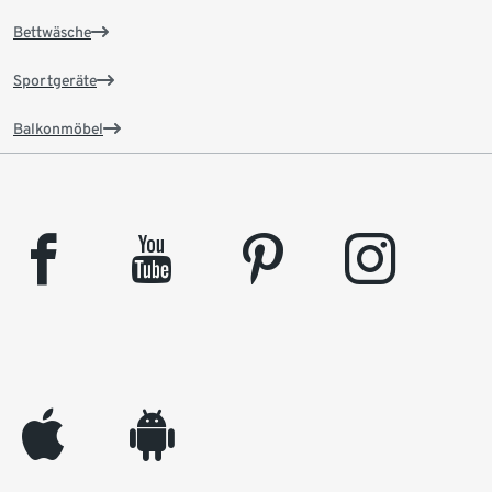
Bettwäsche
Sportgeräte
Balkonmöbel
facebook
youtube
pinterest
instagram
appleinc
android