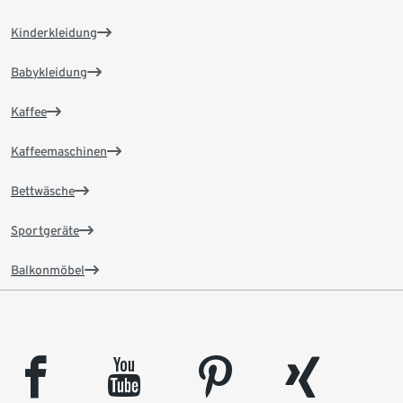
Kinderkleidung
Babykleidung
Kaffee
Kaffeemaschinen
Bettwäsche
Sportgeräte
Balkonmöbel
facebook
youtube
pinterest
xing