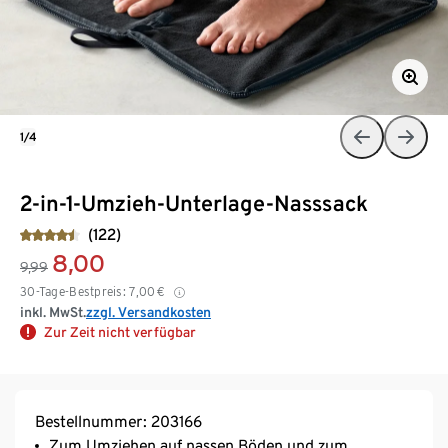
1/4
2-in-1-Umzieh-Unterlage-Nasssack
(122)
8,00
9,99
30-Tage-Bestpreis:
7,00
€
inkl. MwSt.
zzgl. Versandkosten
Zur Zeit nicht verfügbar
Bestellnummer: 203166
Zum Umziehen auf nassen Böden und zum