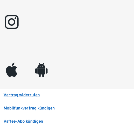
instagram
appleinc
android
Vertrag widerrufen
Mobilfunkvertrag kündigen
Kaffee-Abo kündigen