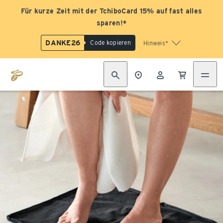
Für kurze Zeit mit der TchiboCard 15% auf fast alles
sparen!*
DANKE26
Code kopieren
Hinweis*