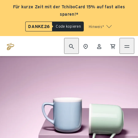
Für kurze Zeit mit der TchiboCard 15% auf fast alles
sparen!*
DANKE26
Code kopieren
Hinweis*