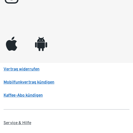
appleinc
android
Vertrag widerrufen
Mobilfunkvertrag kündigen
Kaffee-Abo kündigen
Service & Hilfe