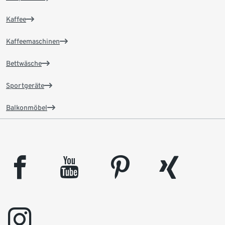
Kaffee
Kaffeemaschinen
Bettwäsche
Sportgeräte
Balkonmöbel
facebook
youtube
pinterest
xing
instagram