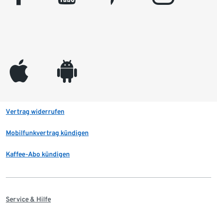
appleinc
android
Vertrag widerrufen
Mobilfunkvertrag kündigen
Kaffee-Abo kündigen
Service & Hilfe