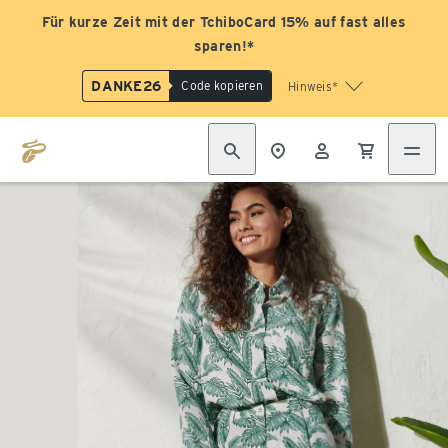
Für kurze Zeit mit der TchiboCard 15% auf fast alles
sparen!*
DANKE26
Code kopieren
Hinweis*