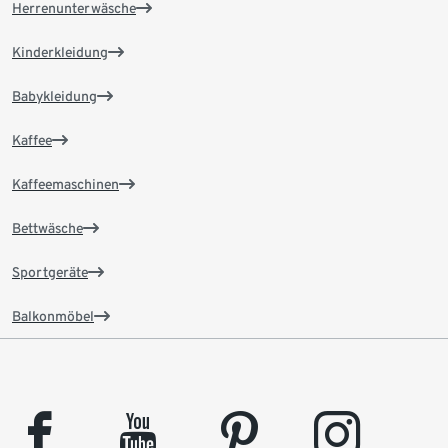
Herrenunterwäsche
Kinderkleidung
Babykleidung
Kaffee
Kaffeemaschinen
Bettwäsche
Sportgeräte
Balkonmöbel
facebook
youtube
pinterest
instagram