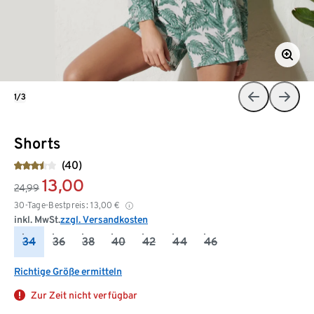
1/3
Shorts
(40)
13,00
24,99
30-Tage-Bestpreis:
13,00
€
inkl. MwSt.
zzgl. Versandkosten
34
36
38
40
42
44
46
Richtige Größe ermitteln
Zur Zeit nicht verfügbar