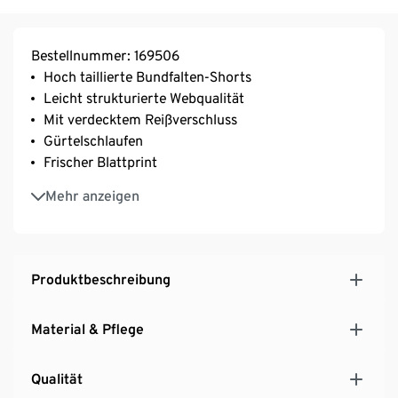
Bestellnummer: 169506
Hoch taillierte Bundfalten-Shorts
Leicht strukturierte Webqualität
Mit verdecktem Reißverschluss
Gürtelschlaufen
Frischer Blattprint
Hochwertige, reine Baumwolle
Mehr anzeigen
Helly ist 179 cm groß und trägt Größe 36
Dies ist ein Produkt der Marke Fire & Glory
Produktbeschreibung
Material & Pflege
Qualität