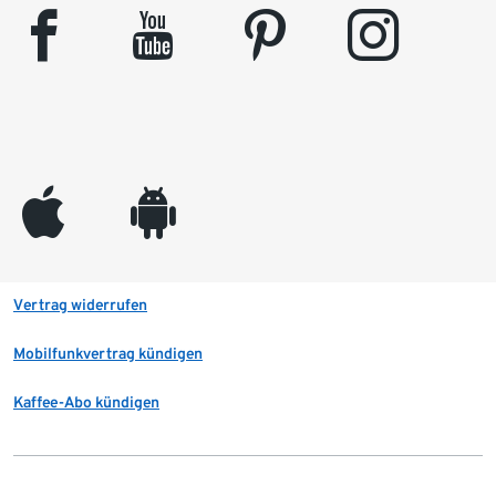
facebook
youtube
pinterest
instagram
appleinc
android
Vertrag widerrufen
Mobilfunkvertrag kündigen
Kaffee-Abo kündigen