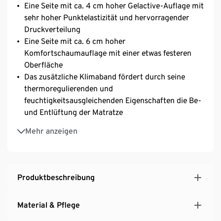
Eine Seite mit ca. 4 cm hoher Gelactive-Auflage mit
sehr hoher Punktelastizität und hervorragender
Druckverteilung
Eine Seite mit ca. 6 cm hoher
Komfortschaumauflage mit einer etwas festeren
Oberfläche
Das zusätzliche Klimaband fördert durch seine
thermoregulierenden und
feuchtigkeitsausgleichenden Eigenschaften die Be-
und Entlüftung der Matratze
Bezug aus hochwertigem Doppeltuch, mit
Mehr anzeigen
Rundum-Reißverschluss und 4 Wendegriffen
Bezug abnehmbar und waschbar bei 60 °C
Jetzt 100 Tage Probeschlafen
Produktbeschreibung
Material & Pflege