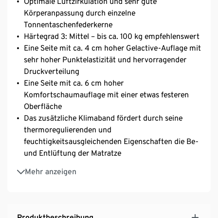
Optimale Luftzirkulation und sehr gute
Körperanpassung durch einzelne
Tonnentaschenfederkerne
Härtegrad 3: Mittel – bis ca. 100 kg empfehlenswert
Eine Seite mit ca. 4 cm hoher Gelactive-Auflage mit
sehr hoher Punktelastizität und hervorragender
Druckverteilung
Eine Seite mit ca. 6 cm hoher
Komfortschaumauflage mit einer etwas festeren
Oberfläche
Das zusätzliche Klimaband fördert durch seine
thermoregulierenden und
feuchtigkeitsausgleichenden Eigenschaften die Be-
und Entlüftung der Matratze
Bezug aus hochwertigem Doppeltuch, mit
Mehr anzeigen
Rundum-Reißverschluss und 4 Wendegriffen
Bezug abnehmbar und waschbar bei 60 °C
Jetzt 100 Tage Probeschlafen
Produktbeschreibung