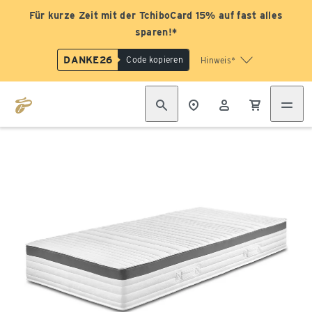
Für kurze Zeit mit der TchiboCard 15% auf fast alles
sparen!*
DANKE26
Code kopieren
Hinweis*