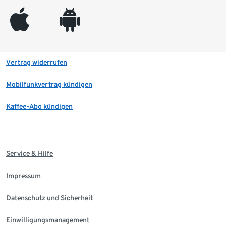
appleinc
android
Vertrag widerrufen
Mobilfunkvertrag kündigen
Kaffee-Abo kündigen
Service & Hilfe
Impressum
Datenschutz und Sicherheit
Einwilligungsmanagement