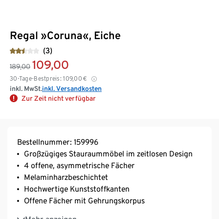
Regal »Coruna«, Eiche
(3)
109,00
189,00
30-Tage-Bestpreis:
109,00
€
inkl. MwSt.
inkl. Versandkosten
Zur Zeit nicht verfügbar
Bestellnummer: 159996
Großzügiges Stauraummöbel im zeitlosen Design
4 offene, asymmetrische Fächer
Melaminharzbeschichtet
Hochwertige Kunststoffkanten
Offene Fächer mit Gehrungskorpus
Elegantes, kompaktes Standregal – vielseitig