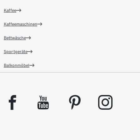
Kaffee
Kaffeemaschinen
Bettwäsche
Sportgeräte
Balkonmöbel
facebook
youtube
pinterest
instagram