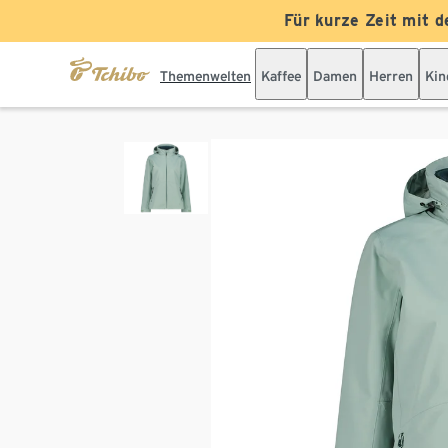
Für kurze Zeit mit d
Themenwelten
Kaffee
Damen
Herren
Kin