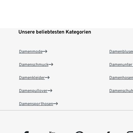
Unsere beliebtesten Kategorien
Damenmode
Damenbluse
Damenschmuck
Damenunter
Damenkleider
Damenhose
Damenpullover
Damenschuh
Damensporthosen