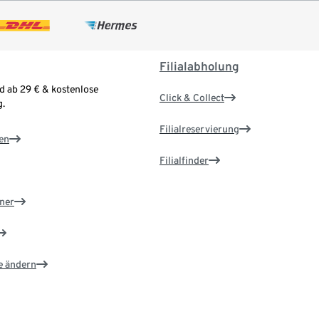
Filialabholung
d ab 29 € & kostenlose
Click & Collect
.
Filialreservierung
en
Filialfinder
ner
e ändern