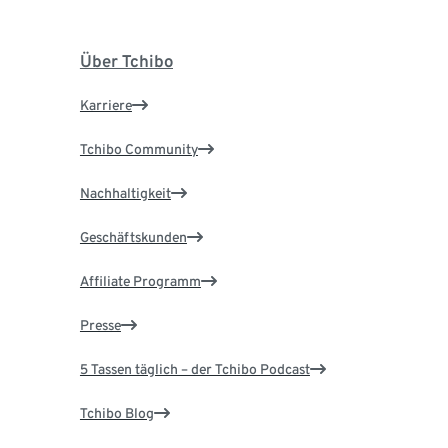
Über Tchibo
Karriere
Tchibo Community
Nachhaltigkeit
Geschäftskunden
Affiliate Programm
Presse
5 Tassen täglich – der Tchibo Podcast
Tchibo Blog