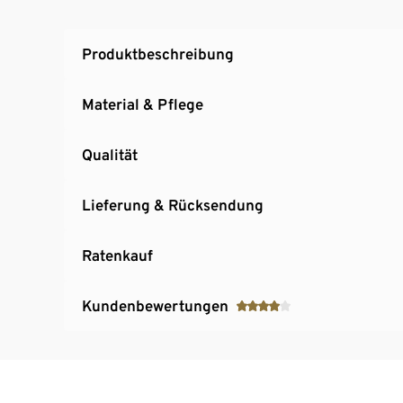
Wasserbeständigkeit WP 10.000
Atmungsaktivität MVP 10.000
Produktbeschreibung
Verschweißte Nähte
Knit Tech
Material & Pflege
Qualität
Lieferung & Rücksendung
Ratenkauf
Kundenbewertungen