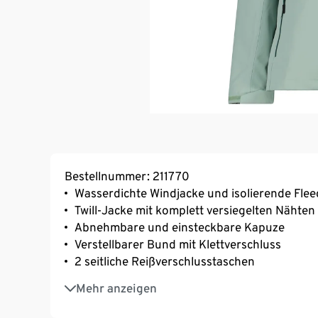
Bestellnummer: 211770
Wasserdichte Windjacke und isolierende Fle
Twill-Jacke mit komplett versiegelten Nähten
Abnehmbare und einsteckbare Kapuze
Verstellbarer Bund mit Klettverschluss
2 seitliche Reißverschlusstaschen
Leichte, isolierende und atmungsaktive Innen
Mehr anzeigen
Innenschicht waschbar und schnelltrocknen
Clima Protect®