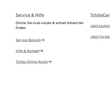
Service & Hilfe
TchiboCar
Online-Services nutzen & schnell Antworten
Jetzt kostenl
finden.
Jetzt Vortei
Service-Bereich
Hilfe & Kontakt
Tchibo Online-Konto