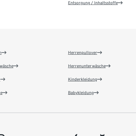
Entsorgung / Inhaltsstoffe
n
Herrenpullover
wäsche
Herrenunterwäsche
n
Kinderkleidung
e
Babykleidung