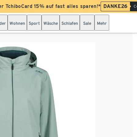
er TchiboCard 15% auf fast alles sparen!*
DANKE26
C
der
Wohnen
Sport
Wäsche
Schlafen
Sale
Mehr