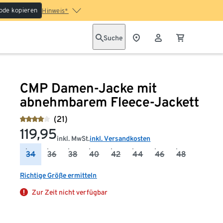
ode kopieren
Hinweis*
Suche
CMP Damen-Jacke mit
abnehmbarem Fleece-Jackett
(21)
119,95
inkl. MwSt.
inkl. Versandkosten
34
36
38
40
42
44
46
48
Richtige Größe ermitteln
Zur Zeit nicht verfügbar