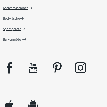
Kaffeemaschinen
Bettwäsche
Sportgeräte
Balkonmöbel
facebook
youtube
pinterest
instagram
appleinc
android