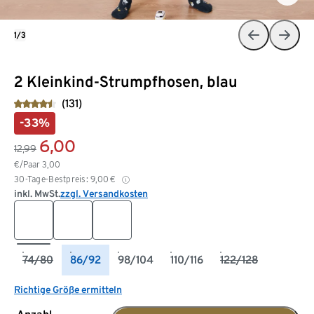
1/3
2 Kleinkind-Strumpfhosen, blau
(131)
-33%
6,00
12,99
€/Paar
3,00
30-Tage-Bestpreis:
9,00
€
inkl. MwSt.
zzgl. Versandkosten
74/80
86/92
98/104
110/116
122/128
Richtige Größe ermitteln