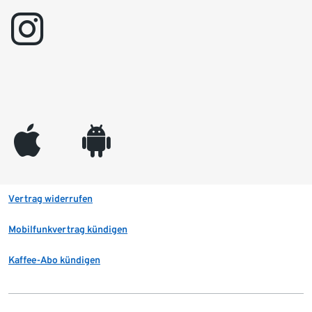
instagram
appleinc
android
Vertrag widerrufen
Mobilfunkvertrag kündigen
Kaffee-Abo kündigen