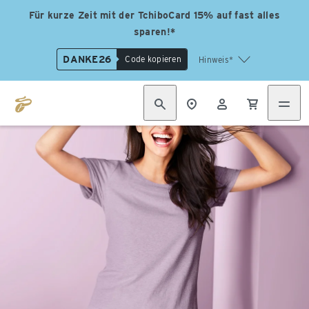
Für kurze Zeit mit der TchiboCard 15% auf fast alles
sparen!*
DANKE26
Code kopieren
Hinweis*