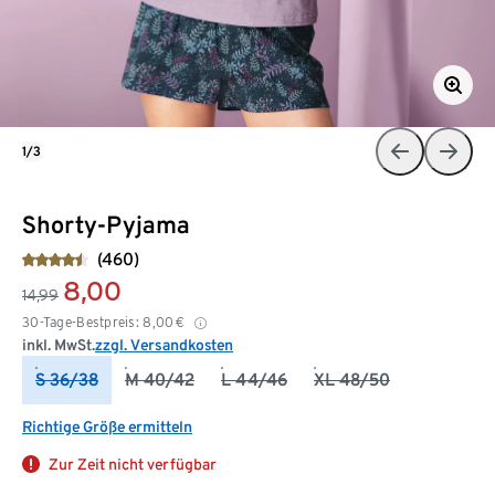
1/3
Shorty-Pyjama
(460)
8,00
14,99
30-Tage-Bestpreis:
8,00
€
inkl. MwSt.
zzgl. Versandkosten
S 36/38
M 40/42
L 44/46
XL 48/50
Richtige Größe ermitteln
Zur Zeit nicht verfügbar