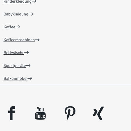
Kinderkleidung
Babykleidung
Kaffee
Kaffeemaschinen
Bettwäsche
Sportgeräte
Balkonmöbel
facebook
youtube
pinterest
xing