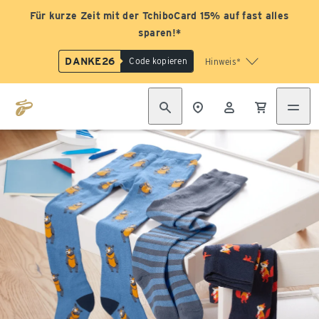
Für kurze Zeit mit der TchiboCard 15% auf fast alles
sparen!*
DANKE26
Code kopieren
Hinweis*