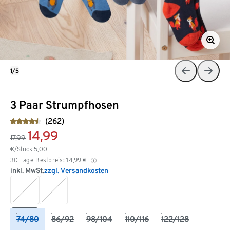
1/5
3 Paar Strumpfhosen
(262)
14,99
17,99
€/Stück
5,00
30-Tage-Bestpreis:
14,99
€
inkl. MwSt.
zzgl. Versandkosten
74/80
86/92
98/104
110/116
122/128