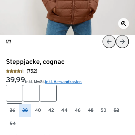
1/7
Steppjacke, cognac
(752)
39,99
inkl. MwSt.
inkl. Versandkosten
36
38
40
42
44
46
48
50
52
54