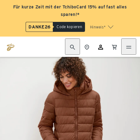
Für kurze Zeit mit der TchiboCard 15% auf fast alles
sparen!*
DANKE26
Code kopieren
Hinweis*