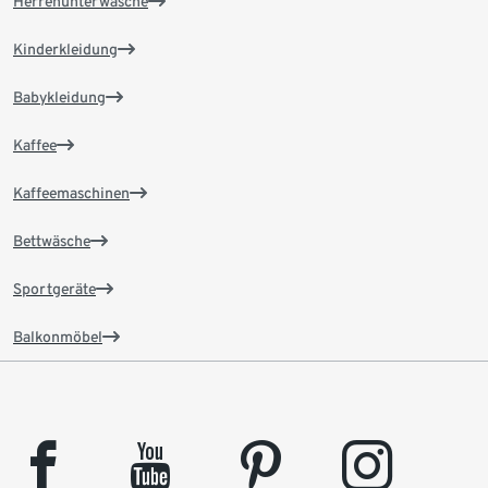
Herrenunterwäsche
Kinderkleidung
Babykleidung
Kaffee
Kaffeemaschinen
Bettwäsche
Sportgeräte
Balkonmöbel
facebook
youtube
pinterest
instagram