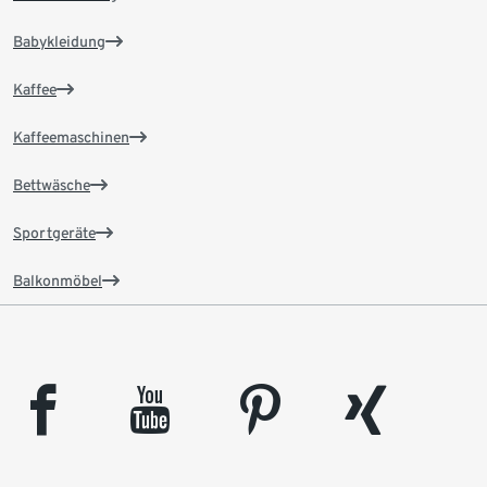
Babykleidung
Kaffee
Kaffeemaschinen
Bettwäsche
Sportgeräte
Balkonmöbel
facebook
youtube
pinterest
xing