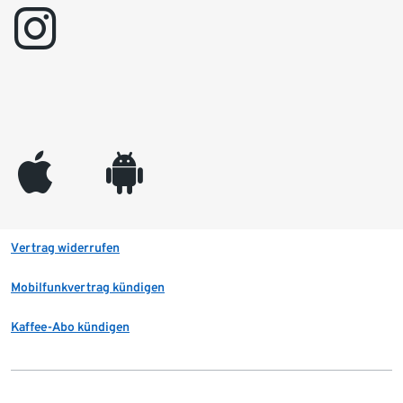
instagram
appleinc
android
Vertrag widerrufen
Mobilfunkvertrag kündigen
Kaffee-Abo kündigen