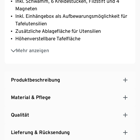
Inkl. Schwamm, 6 Kreidestücken, Filzstift und 4
Magneten
Inkl. Einhängebox als Aufbewarungsmöglichkeit für
Tafelutensilien
Zusätzliche Ablagefläche für Utensilien
Höhenverstellbare Tafelfläche
Stabiler Stand durch Standfüße mit
Mehr anzeigen
Abstandshaltern
Fördern das aktive Rollenspiel von Schule und
Unterricht bei Kindern ab 4 Jahren
Produktbeschreibung
Material & Pflege
Qualität
Lieferung & Rücksendung